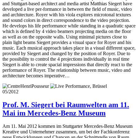
and Stuttgart-based architect and media artist Matthias Siegert have
developed a live per-formance in between the field of music, video
and architecture. Royer with his viola explores microtonal textures
and sound colors in direct correspondence to the video projection.
He develops his life performance while standing in a quadratic space
which is defined by 4 video beamers projecting media on the floor
as well as on the opposite walls. Using minimal pictures close to
plain light beams Siegert provides a visual space for Royer and his
music. Each musical approach takes place in a visual different space,
provided by Siegert and changed by the position of Royer. Due to
the possibility to control the 4 projections individually in real time
Siegert is able to create spacial impressions that directly react to the
performance of Royer. The relationship between music, video and
architecture becomes imperative…
05/2012
Prof. M. Siegert bei Raumwelten am 11.
Mai im Mercedes-Benz Museum
Am 11. Mai 2012 kommen im Stuttgarter Mercedes-Benz Museum
Kreative und Unternehmer zusammen, um bei der Fachkonferenz
neue Entwicklungen und Chancen an der Schnittstelle von Raum,