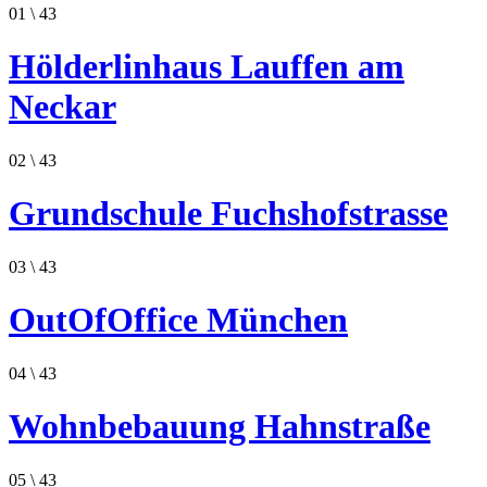
01
\ 43
Hölderlinhaus Lauffen am
Neckar
02
\ 43
Grundschule Fuchshofstrasse
03
\ 43
OutOfOffice München
04
\ 43
Wohnbebauung Hahnstraße
05
\ 43