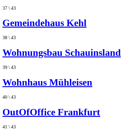
37
\ 43
Gemeindehaus Kehl
38
\ 43
Wohnungsbau Schauinsland
39
\ 43
Wohnhaus Mühleisen
40
\ 43
OutOfOffice Frankfurt
41
\ 43