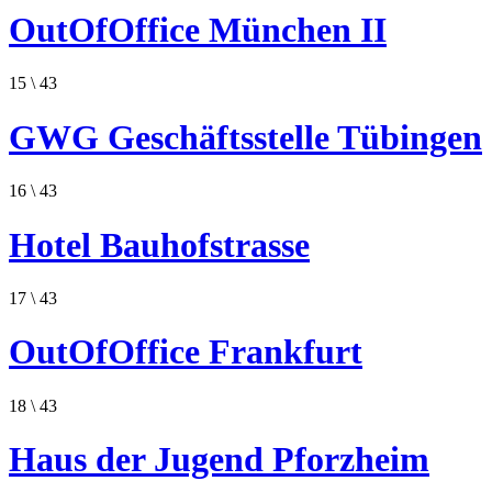
OutOfOffice München II
15
\ 43
GWG Geschäftsstelle Tübingen
16
\ 43
Hotel Bauhofstrasse
17
\ 43
OutOfOffice Frankfurt
18
\ 43
Haus der Jugend Pforzheim