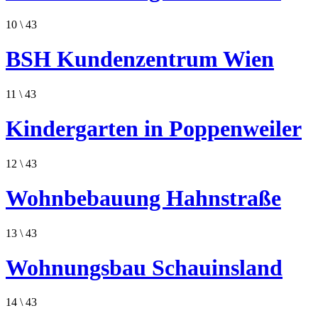
10
\ 43
BSH Kundenzentrum Wien
11
\ 43
Kindergarten in Poppenweiler
12
\ 43
Wohnbebauung Hahnstraße
13
\ 43
Wohnungsbau Schauinsland
14
\ 43