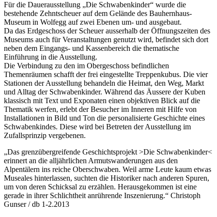
Für die Dauerausstellung „Die Schwabenkinder“ wurde die
bestehende Zehntscheuer auf dem Gelände des Bauhernhaus-
Museum in Wolfegg auf zwei Ebenen um- und ausgebaut.
Da das Erdgeschoss der Scheuer ausserhalb der Öffnungszeiten des
Museums auch für Veranstaltungen genutzt wird, befindet sich dort
neben dem Eingangs- und Kassenbereich die thematische
Einführung in die Ausstellung.
Die Verbindung zu den im Obergeschoss befindlichen
Themenräumen schafft der frei eingestellte Treppenkubus. Die vier
Stationen der Ausstellung behandeln die Heimat, den Weg, Markt
und Alltag der Schwabenkinder. Während das Äussere der Kuben
klassisch mit Text und Exponaten einen objektiven Blick auf die
Thematik werfen, erlebt der Besucher im Inneren mit Hilfe von
Installationen in Bild und Ton die personalisierte Geschichte eines
Schwabenkindes. Diese wird bei Betreten der Ausstellung im
Zufallsprinzip vergebenen.
„Das grenzübergreifende Geschichtsprojekt >Die Schwabenkinder<
erinnert an die alljährlichen Armutswanderungen aus den
Alpentälern ins reiche Oberschwaben. Weil arme Leute kaum etwas
Museales hinterlassen, suchten die Historiker nach anderen Spuren,
um von deren Schicksal zu erzählen. Herausgekommen ist eine
gerade in ihrer Schlichtheit anrührende Inszenierung.“ Christoph
Gunser / db 1-2.2013