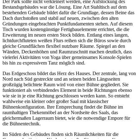
Der Park sollte nicht verkleinert werden, eine Aufstockung des
Bestandsgebäudes war die Lösung. Eine Art Stahltisch auf dem
bestehenden Gebäude bildet dafür die Grundlage, dessen Beine das
Dach durchstoßen und stabil auf neuen, zwischen den alten
Gründungen eingebrachten Punktfundamenten stehen. Auf diesem
Tisch wurden kostengünstige Fertigbauelemente errichtet, die die
Erweiterung im neuen ersten Stock bilden. Entlang eines langen,
lichtdurchfluteten weißen Flurs reihen sich die Büros sowie durch
gleiche Grundflächen flexibel nutzbare Räume. Spiegel an den
Wänden, Deckenhöhen und Raumzuschnitt machen deutlich, dass
vielerlei Aktivitäten von Yoga über gemeinsames Konsole-Spielen
bis hin zu expressivem Tanz möglich sind.
Das Erdgeschoss bildet das Herz des Hauses. Der zentrale, lang von
Nord nach Süd gestreckte und an seinen beiden Längsseiten
großzügig belichtete Raum wird von einer Bühne gegliedert. Sie
funktioniert als verbindendes Element in beide Richtungen ebenso
wie sie in je eine Richtung geschlossen werden kann. So entsteht
wahlweise ein kleiner oder großer Saal mit klassischer
Bühnenkonfiguration. Ihre Entsprechung findet die Bühne im
raumhaltigen Thekenmöbel an der Nordseite des Saals, das
gleichermaßen Lagerraum bietet, wie die notwendige Empore für
die Bühnentechnik.
Im Süden des Gebäudes finden sich Räumlichkeiten für die