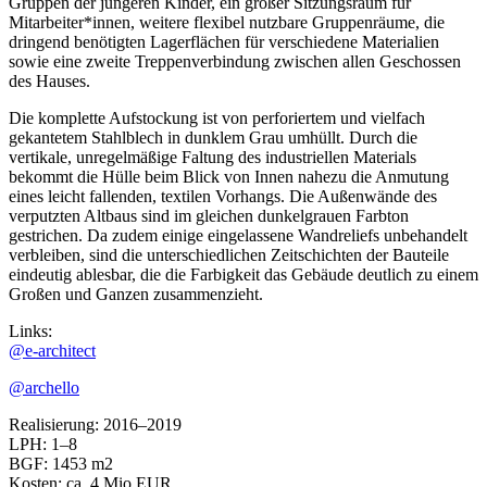
Gruppen der jüngeren Kinder, ein großer Sitzungsraum für
Mitarbeiter*innen, weitere flexibel nutzbare Gruppenräume, die
dringend benötigten Lagerflächen für verschiedene Materialien
sowie eine zweite Treppenverbindung zwischen allen Geschossen
des Hauses.
Die komplette Aufstockung ist von perforiertem und vielfach
gekantetem Stahlblech in dunklem Grau umhüllt. Durch die
vertikale, unregelmäßige Faltung des industriellen Materials
bekommt die Hülle beim Blick von Innen nahezu die Anmutung
eines leicht fallenden, textilen Vorhangs. Die Außenwände des
verputzten Altbaus sind im gleichen dunkelgrauen Farbton
gestrichen. Da zudem einige eingelassene Wandreliefs unbehandelt
verbleiben, sind die unterschiedlichen Zeitschichten der Bauteile
eindeutig ablesbar, die die Farbigkeit das Gebäude deutlich zu einem
Großen und Ganzen zusammenzieht.
Links:
@e-architect
@archello
Realisierung: 2016–2019
LPH: 1–8
BGF: 1453 m2
Kosten: ca. 4 Mio EUR